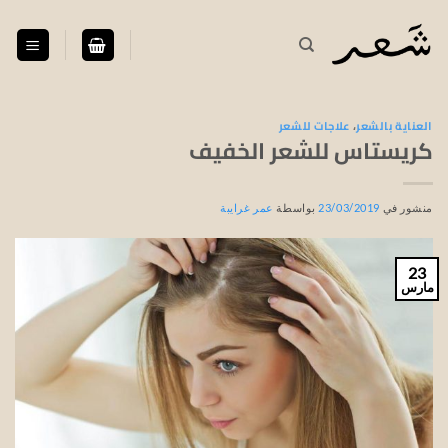
خطي
لمحتوى
العناية بالشعر
،
علاجات للشعر
كريستاس للشعر الخفيف
منشور في
23/03/2019
بواسطة
عمر غرايبة
23
مارس