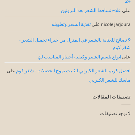
24
على
علاج تساقط الشعر بعد البروتين
nicole jarjoura
على
تغذية الشعر وتطويله
9 نصائح للعناية بالشعر في المنزل من خبراء تجميل الشعر -
شَعَر.كوم
على
انواع بلسم الشعر وكيفية أختيار المناسب لكِ
افضل كريم للشعر الكيرلي لتثبيت تموج الخصلات - شَعَر.كوم
على
ماسك للشعر الكيرلي
تصنيفات المقالات
لا توجد تصنيفات