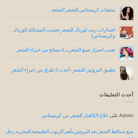
تعليقات
على
منتجات كريستاس للشعر المجعد
شامبو
كريستاس
لا
للشعر
توجد
الجاف
تعليقات
..
على
اصدارات زيت لوريال للشعر بحسب المشكلة (لوريال
افضل
منتجات
وكريستاس)
4
كريستاس
للشعر
أصدارات
لا
المجعد
توجد
تجنب اضرار صبغ الشعر بـ 6 نصائح من خبراء الشعر
تعليقات
على
لا
اصدارات
توجد
زيت
تعليقات
لوريال
على
تطبيق البروتين للشعر: أحدث 3 طرق من خبراء الشعر
للشعر
تجنب
بحسب
اضرار
لا
المشكلة
صبغ
توجد
(لوريال
الشعر
تعليقات
وكريستاس)
بـ
على
6
تطبيق
أحدث التعليقات
نصائح
البروتين
من
للشعر:
خبراء
أحدث
3
الشعر
طرق
Admin
على
علاج الكافيار للشعر من كريستاس
من
خبراء
الشعر
منع تساقط الشعر بعد البروتين بأهم الزيوت الطبيعية المجربه رجل