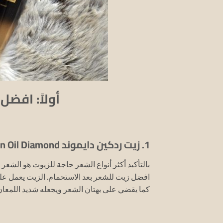
أولاً: افضل
1. زيت ردكين دايموند Redken Oil Diamond للشعر الجاف:
بالتأكيد أكثر أنواع الشعر حاجة للزيوت هو الشعر ا
افضل زيت للشعر بعد الاستحمام.
الزيت يعمل عل
كما يقضي على بهتان الشعر ويجعله شديد اللمعا