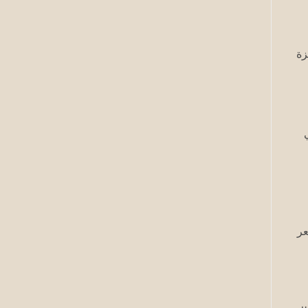
زة
عر