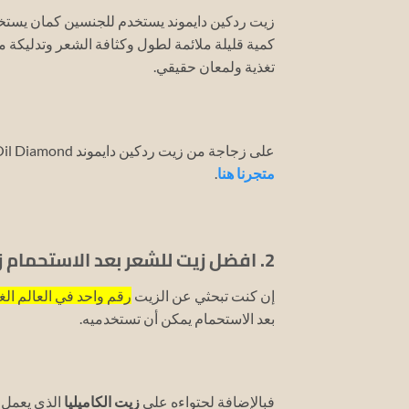
زيت ردكين دايموند يستخدم للجنسين كمان يستخ
كمية قليلة ملائمة لطول وكثافة الشعر وتدليكة 
تغذية ولمعان حقيقي.
على زجاجة من زيت ردكين دايموند Redken Oil Diamond للشعر الجاف بسعر من منفس لا تتردد واسرع باقتنائها من
متجرنا هنا
.
2. افضل زيت للشعر بعد الاستحمام زيت شو ايمورا Shu Uemura Essence Oil للشعر الجاف:
إن كنت تبحثي عن الزيت
رقم واحد في العالم ال
بعد الاستحمام يمكن أن تستخدميه.
فبالإضافة لحتواءه على
زيت الكاميليا
الذي يعمل ع