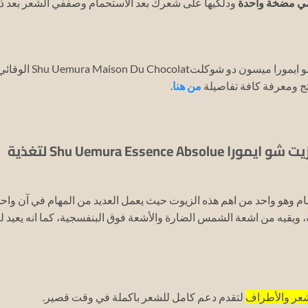
ي مضخة واحدة
ودلكيها على شعرك بعد الاستحمام وصففي الشعر بعد ذ
لا تترددي واستغلي الفرصه واحصلي على زيت شو ايمورا ميسون دو شوكلتShu Uemura Maison Du Chocolat
تج ومعرفة كافة تفاصيلة
من هنا
.
4. افضل زيت للشعر بعد الاستحمام زيت شو ايمورا Shu Uemura Essence Absolue لتغذية
م وهو واحد من اهم هذه الزيوت حيث يعمل العديد من المهام في آن واحد
 ويقيه من اشعة الشمس الضارة والأشعة فوق البنفسجية، كما انه يعيد ل
شعر والأطراف
لتقدم دعم كامل للشعر باكملة في وقت قصير.