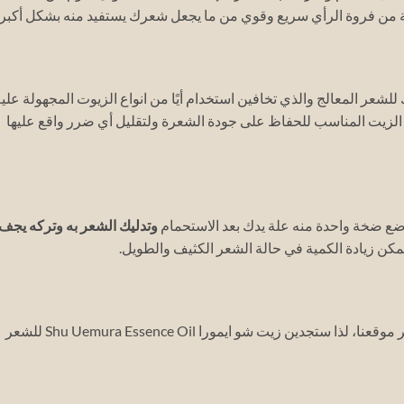
 من فروة الرأي سريع وقوي من ما يجعل شعرك يستفيد منه بشكل أكبر.
ر المعالج والذي تخافين استخدام أيًا من انواع الزيوت المجهولة علي
ر الزيت المناسب للحفاظ على جودة الشعرة ولتقليل أي ضرر واقع عليها
وضع ضخة واحدة منه علة يدك بعد الاستحمام
وتدليك الشعر به وتركه يجف
كن زيادة الكمية في حالة الشعر الكثيف والطويل.
يمكنك دائمًا الحصول على افضل أنواع الزيوت عبر موقعنا، لذا ستجدين زيت شو ايمورا Shu Uemura Essence Oil للشعر