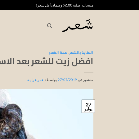
خطي
منتجات اصلية 100% وضمان أقل سعر!
لمحتوى
العناية بالشعر
،
صحة الشعر
افضل زيت للشعر بعد الاس
منشور في
27/07/2019
بواسطة
عمر غرايبة
27
يوليو