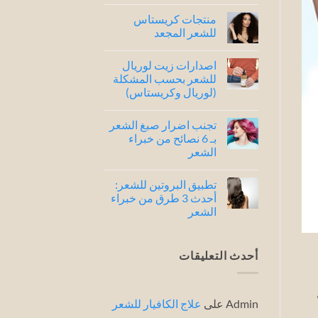
لا
توجد
منتجات كريستاس
تعليقات
على
للشعر المجعد
شامبو
كريستاس
لا
للشعر
توجد
اصدارات زيت لوريال
الجاف
تعليقات
..
على
للشعر بحسب المشكلة
افضل
منتجات
(لوريال وكريستاس)
4
كريستاس
للشعر
أصدارات
لا
المجعد
توجد
تجنب اضرار صبغ الشعر
تعليقات
على
بـ 6 نصائح من خبراء
اصدارات
الشعر
زيت
لوريال
لا
للشعر
توجد
بحسب
تطبيق البروتين للشعر:
تعليقات
المشكلة
على
أحدث 3 طرق من خبراء
(لوريال
تجنب
وكريستاس)
الشعر
اضرار
صبغ
لا
الشعر
توجد
بـ
تعليقات
6
على
أحدث التعليقات
نصائح
تطبيق
من
البروتين
خبراء
للشعر:
الشعر
أحدث
3
Admin
على
علاج الكافيار للشعر
طرق
من