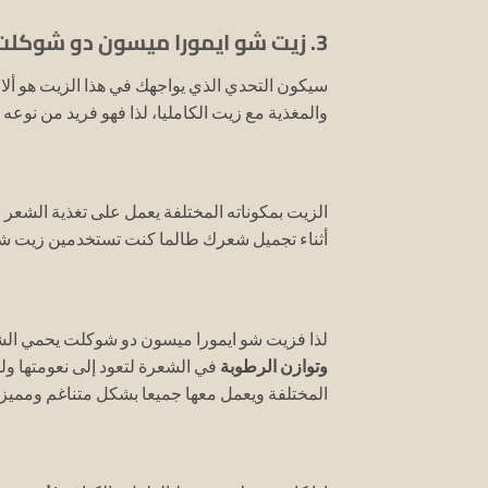
3. زيت شو ايمورا ميسون دو شوكلت Shu Uemura Maison Du Chocolat الوقائي المغذي:
سيكون التحدي الذي يواجهك في هذا الزيت هو ألا ت
والمغذية مع زيت الكامليا، لذا فهو فريد من نوعه 
الزيت بمكوناته المختلفة يعمل على تغذية الشع
أثناء تجميل شعرك طالما كنت تستخدمين زيت شو
لذا فزيت شو ايمورا ميسون دو شوكلت يحمي ال
وتوازن الرطوبة
في الشعرة لتعود إلى نعومتها ولم
المختلفة ويعمل معها جميعا بشكل متناغم ومميز.