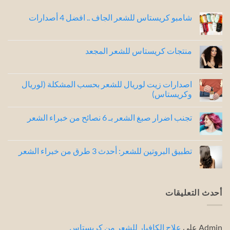
شامبو كريستاس للشعر الجاف .. افضل 4 أصدارات
لا
توجد
تعليقات
على
منتجات كريستاس للشعر المجعد
شامبو
كريستاس
لا
للشعر
توجد
الجاف
تعليقات
..
على
اصدارات زيت لوريال للشعر بحسب المشكلة (لوريال
افضل
منتجات
وكريستاس)
4
كريستاس
للشعر
أصدارات
لا
المجعد
توجد
تجنب اضرار صبغ الشعر بـ 6 نصائح من خبراء الشعر
تعليقات
على
لا
اصدارات
توجد
زيت
تعليقات
لوريال
على
تطبيق البروتين للشعر: أحدث 3 طرق من خبراء الشعر
للشعر
تجنب
بحسب
اضرار
لا
المشكلة
صبغ
توجد
(لوريال
الشعر
تعليقات
وكريستاس)
بـ
على
6
تطبيق
أحدث التعليقات
نصائح
البروتين
من
للشعر:
خبراء
أحدث
3
الشعر
طرق
Admin
على
علاج الكافيار للشعر من كريستاس
من