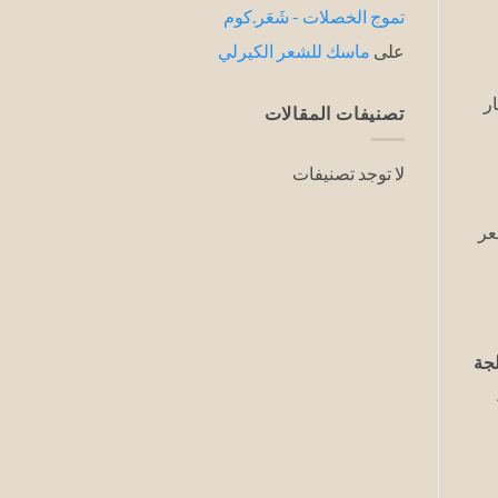
تموج الخصلات - شَعَر.كوم
على
ماسك للشعر الكيرلي
ار
تصنيفات المقالات
لا توجد تصنيفات
عر
لجة