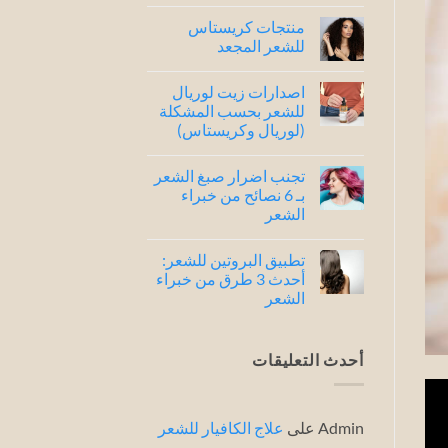
لا
توجد
منتجات كريستاس
تعليقات
على
للشعر المجعد
شامبو
كريستاس
لا
للشعر
توجد
اصدارات زيت لوريال
الجاف
تعليقات
..
على
للشعر بحسب المشكلة
افضل
منتجات
(لوريال وكريستاس)
4
كريستاس
للشعر
أصدارات
لا
المجعد
توجد
تجنب اضرار صبغ الشعر
تعليقات
على
بـ 6 نصائح من خبراء
اصدارات
الشعر
زيت
لوريال
لا
للشعر
توجد
بحسب
تطبيق البروتين للشعر:
تعليقات
المشكلة
على
أحدث 3 طرق من خبراء
(لوريال
تجنب
وكريستاس)
الشعر
اضرار
صبغ
لا
الشعر
توجد
بـ
تعليقات
6
على
أحدث التعليقات
نصائح
تطبيق
من
البروتين
خبراء
للشعر:
الشعر
أحدث
3
Admin
على
علاج الكافيار للشعر
طرق
من