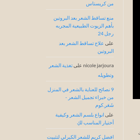
من كريستاس
خبراء
الشعر
منع تساقط الشعر بعد البروتين
بأهم الزيوت الطبيعية المجربه
رجل 24
على
علاج تساقط الشعر بعد
البروتين
nicole jarjoura
على
تغذية الشعر
وتطويله
9 نصائح للعناية بالشعر في المنزل
من خبراء تجميل الشعر -
شَعَر.كوم
على
انواع بلسم الشعر وكيفية
أختيار المناسب لكِ
افضل كريم للشعر الكيرلي لتثبيت