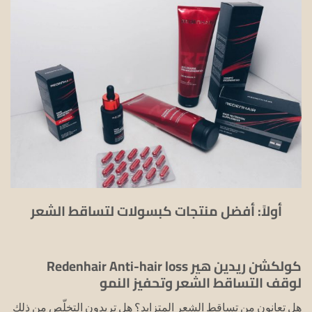
أولاً: أفضل منتجات كبسولات لتساقط الشعر
كولكشن ريدين هير Redenhair Anti-hair loss
لوقف التساقط الشعر وتحفيز النمو
هل تعانون من تساقط الشعر المتزايد؟ هل تريدون التخلّص من ذلك