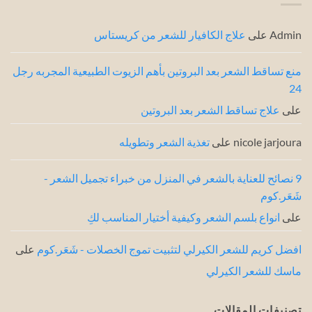
خبراء
أحدث
3
الشعر
طرق
Admin
على
علاج الكافيار للشعر من كريستاس
من
خبراء
الشعر
منع تساقط الشعر بعد البروتين بأهم الزيوت الطبيعية المجربه رجل
24
على
علاج تساقط الشعر بعد البروتين
nicole jarjoura
على
تغذية الشعر وتطويله
9 نصائح للعناية بالشعر في المنزل من خبراء تجميل الشعر -
شَعَر.كوم
على
انواع بلسم الشعر وكيفية أختيار المناسب لكِ
افضل كريم للشعر الكيرلي لتثبيت تموج الخصلات - شَعَر.كوم
على
ماسك للشعر الكيرلي
تصنيفات المقالات