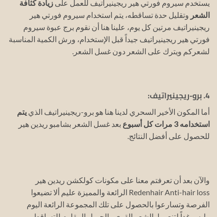
يستخدم سيروم فورتي هير ريجينيراتيف للعمل على
زيادة كثافة
الشعر
وتقليل حدة تساقطه، يتم استخدام سيروم فورتي هير
ريجينيراتيف مرتين كل يوم، علينا هنا أن نقوم برج عبوة سيروم
فورتي هير ريجينيراتيف جيداً قبل الإستخدام، ورش الكمية المناسبة
لشعركم ويترك على الشعر دون غسل الشعر.
4. برو-ريجينيراتيف:
أما المكون الأخير السحري لدينا هنا هو برو-ريجينيراتيف الذي
يتم
استخدامه 3 مرات كل أسبوع
بعد غسل الشعر بشامبو ريدين هير
للحصول على أفضل النتائج.
والآن بعد أن تعرفتم معنا على مكونات كولكشن ريدين هير
Redenhair Anti-hair loss الرائعة والمميزة عليم ألا تضيعوا
الفرصة وتسارعوا بالحصول على تلك المجموعة الرائعة اليوم
وليس غداً لتنعموا بالشعر القوي والجميل المقاوم للتساقط.