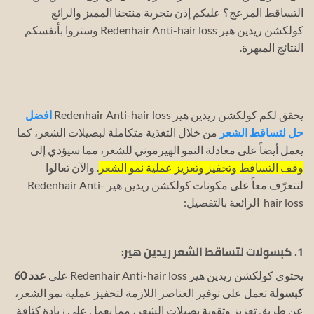
التساقط المزعج؟ عليكم إذن بتجربة منتجنا المميز والرائع
كولكشن ريدين هير Redenhair Anti-hair loss وستروا بأنفسكم
النتائج المبهرة.
يحقق لكم كولكشن ريدين هير Redenhair Anti-hair loss
افضل
حل لتساقط الشعر
من خلال التغذية متكاملة لبصيلات الشعر، كما
يعمل أيضاً على معادلة النمو الهيرموني للشعر، مما سيؤدي إلى
وقف التساقط وتحفيز وتعزيز عملية نمو الشعر
.
والآن تعالوا
لنتعرّف معاً على مكونات كولكشن ريدين هير Redenhair Anti-
hair loss الرائعة بالتفصيل:
1. كبسولات لتساقط الشعر ريدين هير:
يحتوي كولكشن ريدين هير Redenhair Anti-hair loss على
عدد 60
كبسولة
تعمل على توفير العناصر اللازمة لتحفيز عملية نمو الشعر،
عن طريق تعزيز وتقوية بصيلات الشعر، مما يعمل على زيادة كثافة