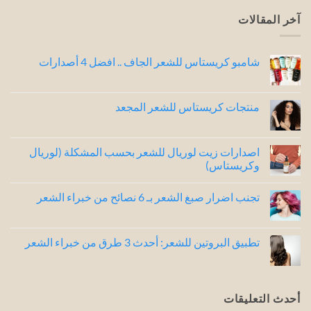
آخر المقالات
شامبو كريستاس للشعر الجاف .. افضل 4 أصدارات
لا
توجد
تعليقات
على
منتجات كريستاس للشعر المجعد
شامبو
كريستاس
لا
للشعر
توجد
الجاف
تعليقات
..
على
اصدارات زيت لوريال للشعر بحسب المشكلة (لوريال
افضل
منتجات
وكريستاس)
4
كريستاس
للشعر
أصدارات
لا
المجعد
توجد
تجنب اضرار صبغ الشعر بـ 6 نصائح من خبراء الشعر
تعليقات
على
لا
اصدارات
توجد
زيت
تعليقات
لوريال
على
تطبيق البروتين للشعر: أحدث 3 طرق من خبراء الشعر
للشعر
تجنب
بحسب
اضرار
لا
المشكلة
صبغ
توجد
(لوريال
الشعر
تعليقات
وكريستاس)
بـ
على
6
تطبيق
أحدث التعليقات
نصائح
البروتين
من
للشعر: