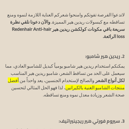
لاتدعوا الفرصة تفوتكم وامنحوا شعركم العناية اللازمة لنموه ومنع
تساقطه مع كبسولات ريدين هير المميزة.
والآن دعونا نلقي نظرة
سريعة باقي مكونات كولكشن ريدين هير Redenhair Anti-hair
loss الرائعة.
2. ريدين هير شامبو:
يمكنكم استخدام ريدين هير شامبو يومياً كبديل للشامبو العادي، مما
سيعمل على الحد من تساقط الشعر، شامبو ريدين هير المناسب
لكل أنواع الشعر
والصالح لإستخدام الجنسين، يعد واحداً من
أفضل
منتجات الشامبو الغنية بالكيراتين
، لذا فهو الحل المثالي لتحسين
صحة الشعر وزيادة معدل نموه ومنع تساقطه.
3. سيروم فورتي هير ريجينيراتيف: