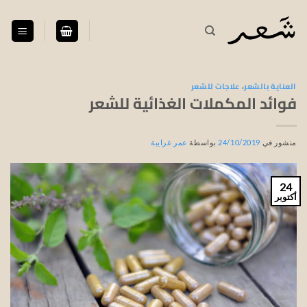
خطي
لمحتوى
العناية بالشعر
،
علاجات للشعر
فوائد المكملات الغذائية للشعر
منشور في
24/10/2019
بواسطة
عمر غرايبة
24
أكتوبر