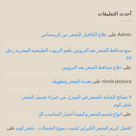
(لوريال
الشعر
تعليقات
وكريستاس)
بـ
على
6
تطبيق
أحدث التعليقات
نصائح
البروتين
من
للشعر:
خبراء
أحدث
3
الشعر
طرق
Admin
على
علاج الكافيار للشعر من كريستاس
من
خبراء
الشعر
منع تساقط الشعر بعد البروتين بأهم الزيوت الطبيعية المجربه رجل
24
على
علاج تساقط الشعر بعد البروتين
nicole jarjoura
على
تغذية الشعر وتطويله
9 نصائح للعناية بالشعر في المنزل من خبراء تجميل الشعر -
شَعَر.كوم
على
انواع بلسم الشعر وكيفية أختيار المناسب لكِ
افضل كريم للشعر الكيرلي لتثبيت تموج الخصلات - شَعَر.كوم
على