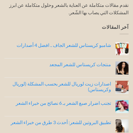
نقدم مقالات متكاملة عن العناية بالشعر وحلول متكاملة عن ابرز
المشكلات التي يصاب بها الشّعر.
آخر المقالات
شامبو كريستاس للشعر الجاف .. افضل 4 أصدارات
لا
توجد
تعليقات
على
منتجات كريستاس للشعر المجعد
شامبو
كريستاس
لا
للشعر
توجد
الجاف
تعليقات
..
على
اصدارات زيت لوريال للشعر بحسب المشكلة (لوريال
افضل
منتجات
وكريستاس)
4
كريستاس
للشعر
أصدارات
لا
المجعد
توجد
تجنب اضرار صبغ الشعر بـ 6 نصائح من خبراء الشعر
تعليقات
على
لا
اصدارات
توجد
زيت
تعليقات
لوريال
على
تطبيق البروتين للشعر: أحدث 3 طرق من خبراء الشعر
للشعر
تجنب
بحسب
اضرار
لا
المشكلة
صبغ
توجد