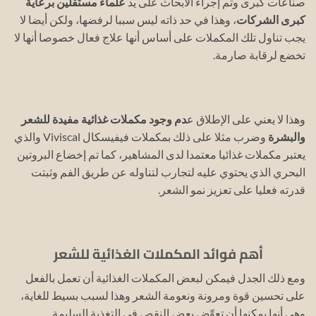
صناعات كبرى وتم إجراء الأبحاث على يد
علماء مستقلين برعاية
كبرى الشركات
، وهذا في حد ذاته ليس سببا لرفضها، ولكن أيضا لا
يجب تناول تلك المكملات على أساس أنها علاج فعال خصوصا أنها لا
تخضع لرقابة صارمة.
وهذا لا يعني على الإطلاق ع
دم وجود مكملات غذائية مفيدة للشعر
والبشرة
وضرب مثلا على ذلك بمكملات فيفيسكال Viviscal والذي
يعتبر مكملات غذائيا معتمدا لدى المشاهير، كما تم إخضاع البروتين
البحري الذي يحتوي عليه لتجارب لتناوله عن طريق الفم وثبتت
قدرته فعليا على تعزيز نمو الشعر.
أهم فوائد المكملات الغذائية للشعر
ومع ذلك الجدل فيمكن لبعض المكملات الغذائية أن تعمل بالفعل
على تحسين قوة ومرونة ونعومة الشعر وهذا لسبب بسيط للغاية،
وهي أنها يمكنها أن تعوِّض بعض النقص في التغذية السليمة