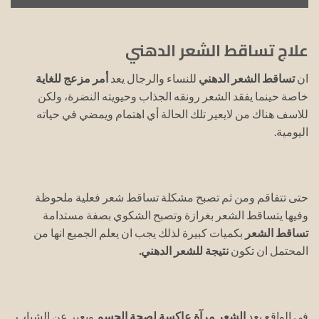
علاج تساقط الشعر الدهني
ان
تساقط الشعر الدهني
للنساء والرجال يعد
أمر مزعج للغاية
خاصة حينما يفقد الشعر رونقه الجذاب وحيويته النضرة، ولكن
للاسف هناك من لايعير تلك الحالة أي اهتمام ويمضي في حياته
اليومية.
حتى تتفاقم ومن ثم تصبح مشكلة تساقط شعر فعلية ملحوظة
وفيها يتساقط الشعر بغرازة وتصبح الشكوي بصفة مستدامة
تساقط الشعر
بكميات كبيرة لذلك يجب ان يعلم الجميع انها من
المحتمل ان تكون
نتيجة للشعر الدهني.
في الواقع يعد
الشعر مرآة عاكسة لصحة الجسم
ويعبر عن الشباب