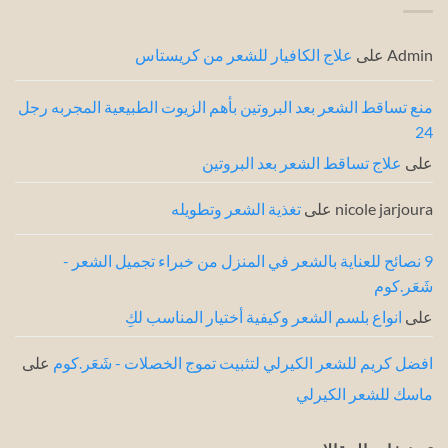
من
للشعر:
خبراء
أحدث
3
الشعر
طرق
Admin
على
علاج الكافيار للشعر من كريستاس
من
خبراء
الشعر
منع تساقط الشعر بعد البروتين بأهم الزيوت الطبيعية المجربه رجل
24
على
علاج تساقط الشعر بعد البروتين
nicole jarjoura
على
تغذية الشعر وتطويله
9 نصائح للعناية بالشعر في المنزل من خبراء تجميل الشعر -
شَعَر.كوم
على
انواع بلسم الشعر وكيفية أختيار المناسب لكِ
افضل كريم للشعر الكيرلي لتثبيت تموج الخصلات - شَعَر.كوم
على
ماسك للشعر الكيرلي