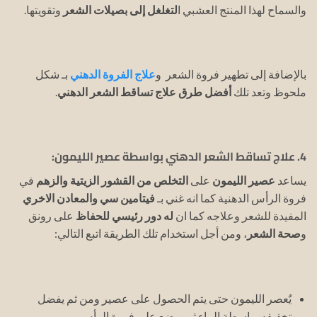
والسماح لهذا المنتج العشبي ا
لتغلغل إلى بصيلات الشعر
وتقويتها.
بالإضافة إلى تطهير فروة الشعر و
علاج الفروة الدهني
بـ شكل
ملحوظ وتعد تلك
أفضل طرق علاج تساقط الشعر الدهني
.
4. علاج تساقط الشعر الدهني بواسطة عصير الليمون:
يساعد
عصير الليمون
على
التخلص من القشور الزيتية
والزهم
في
فروة الرأس الدهنية كما انه غني بـ
فيتامين سي والمعادن الاخري
المفيدة للشعر وعلاجه كما ان
له دور رئيسي للحفاظ
على رونق
و
صحة الشعر
، ومن أجل استخدام تلك الطريقة اتبع التالي:
يٌعصر الليمون حتى يتم الحصول على عصير ومن ثم يفضل
تخفيفه بواسطة الماء ثم يوضع على فروة الرأس.