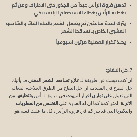
تدهن فروة الرأس جيداً من الجذور حتى الاطراف ومن ثم
تغطية الرأس بغطاء الاستحمام البلاستيكي
يترك لمدة ساعتين ثم يغسل الشعر بالماء الفاتر والشامبو
العشبي الخاص بـ تساقط الشعر
يحبذ تكرار العملية مرتين اسبوعياً
7. خل التفاح:
ان كنت تبحث عن طريقة لـ
علاج تساقط الشعر الدهني
قد يأتيك
خل التفاح في المقدمة ان خل التفاح من الطرق العلاجية الفعالة
التي تعمل على
توازن افراز الزيوت
في فروة الرأس
وتنظيفها من
الاتربة
المتراكمة كما ان له القدرة على
التخلص من الفطريات
والبكتريا
التي قد تتراكم في فروة الرأس، كل ما عليك فعله هو: