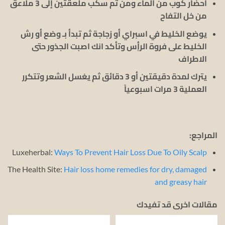
احضار كوب من الماء ومن ثم سكب ملعقتين إلى 3 ملاعق
من خل التفاح
يوضع الخليط في اسبراي أو زجاجة ثم تبدأ بـ وضع أو رش
الخليط على فروة الرأٍس وتأكد انك اصبت الجذور حتى
الاطراف
يترك لمدة دقيقتين أو 3 دقائق ثم يغسل الشعر وتتكرر
العملية 3 مرات اسبوعياً
المراجع:
Luxeherbal:
Ways To Prevent Hair Loss Due To Oily Scalp
The Health Site:
Hair loss home remedies for dry, damaged
and greasy hair
مقالات اخرى قد تفيدك