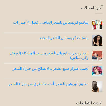
آخر المقالات
شامبو كريستاس للشعر الجاف .. افضل 4 أصدارات
لا
توجد
تعليقات
على
منتجات كريستاس للشعر المجعد
شامبو
كريستاس
لا
للشعر
توجد
الجاف
تعليقات
..
على
اصدارات زيت لوريال للشعر بحسب المشكلة (لوريال
افضل
منتجات
وكريستاس)
4
كريستاس
للشعر
أصدارات
لا
المجعد
توجد
تجنب اضرار صبغ الشعر بـ 6 نصائح من خبراء الشعر
تعليقات
على
لا
اصدارات
توجد
زيت
تعليقات
لوريال
على
تطبيق البروتين للشعر: أحدث 3 طرق من خبراء الشعر
للشعر
تجنب
بحسب
اضرار
لا
المشكلة
صبغ
توجد
(لوريال
الشعر
تعليقات
وكريستاس)
بـ
على
6
تطبيق
أحدث التعليقات
نصائح
البروتين