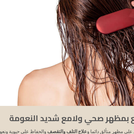
 بمظهر صحي ولامع شديد النعومة
ى مظهر متألق دائما و
علاج التلف والتقصف
والحفاظ على حيوية ونعو