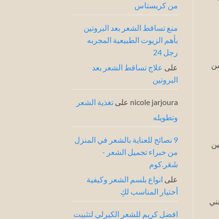
من كريستاس
خبراء
الشعر
منع تساقط الشعر بعد البروتين
بأهم الزيوت الطبيعية المجربه
رجل 24
من
على
علاج تساقط الشعر بعد
البروتين
nicole jarjoura
على
تغذية الشعر
وتطويله
9 نصائح للعناية بالشعر في المنزل
ين
من خبراء تجميل الشعر -
شَعَر.كوم
على
انواع بلسم الشعر وكيفية
أختيار المناسب لكِ
ني
افضل كريم للشعر الكيرلي لتثبيت