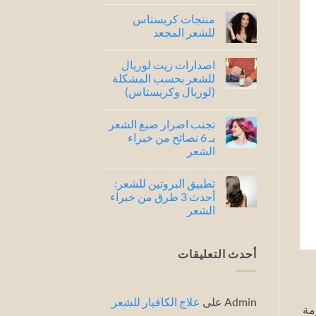
لا
توجد
منتجات كريستاس
تعليقات
على
للشعر المجعد
شامبو
كريستاس
لا
للشعر
توجد
اصدارات زيت لوريال
الجاف
تعليقات
..
على
للشعر بحسب المشكلة
افضل
منتجات
(لوريال وكريستاس)
4
كريستاس
للشعر
أصدارات
لا
المجعد
توجد
تجنب اضرار صبغ الشعر
تعليقات
على
بـ 6 نصائح من خبراء
اصدارات
الشعر
زيت
لوريال
لا
للشعر
توجد
بحسب
تطبيق البروتين للشعر:
تعليقات
المشكلة
على
أحدث 3 طرق من خبراء
(لوريال
تجنب
وكريستاس)
الشعر
اضرار
صبغ
لا
الشعر
توجد
بـ
تعليقات
6
على
أحدث التعليقات
نصائح
تطبيق
من
البروتين
خبراء
للشعر:
الشعر
أحدث
3
Admin
على
علاج الكافيار للشعر
طرق
مة
من