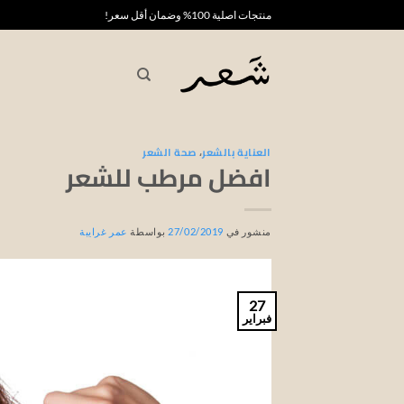
خطي
منتجات اصلية 100% وضمان أقل سعر!
لمحتوى
العناية بالشعر
،
صحة الشعر
افضل مرطب للشعر
منشور في
27/02/2019
بواسطة
عمر غرايبة
27
فبراير