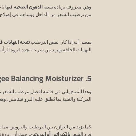
وهي معروفة بزيادة نسبة
الدهون الصحية
فيها با
من ترطيب الشعر من الداخل ويساهم في إصلاح ا
بمعنى أنه إذا كان نقص الترطيب
نتيجة التهابات 
النهايات الجافة ويزيد من سرعة تجدد فروة الرأس
5. Aphogee Balancing Moisturizer:
وهذا المنتج ياتي في قائمة افضل مرطب للشعر نظ
المركبة والغنية بما يُطلق عليه البرو فيتامين، و
كما يزيد من التوازن بين الترطيب والبروتين مما
فرد الشعر
بالكيراتين أو البروتين
، حيث أن زيادة 