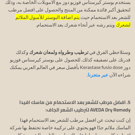
يستخدم بوستر كيرستاس فوزيو دوز مع الاموبلات الخاصة به، وذلك
لتحقيق أكبر فائدة ممكنة من المنتج والحصول على افضل مرطب
للشعر بعد الاستحمام حيث
يتم اضافة البوستر للأمبول الملائم
لشعرك
ويتم رشه عبر أنحاء شعرك بعد الاستحمام.
وستلاحظي الفرق في
ترطيب وطرواه ولمعان شعرك
وكذلك
قدرتك على تصفيفه كذلك.
للحصول على بوستر كيرستاس فوزيو
دوز Kerastase fusio dose بأفضل سعر في العالم العربي يمكنك
شراءه الآن
عبر متجرنا
.
5. افضل مرطب للشعر بعد الاستحمام من ماسك افيدا
AVEDA Dry Remedy لترطيب الشعر الجاف:
إن كنت تبحث عن افضل مرطب للشعر بعد الاستحمام فهذا
الماسك ملائم جدًا فهو يحتوي على تركيبة خاصة تحتفظ بها شركة
افيدا بشكل سري لعملها على الترطيب والتلميع للشعر بشكل