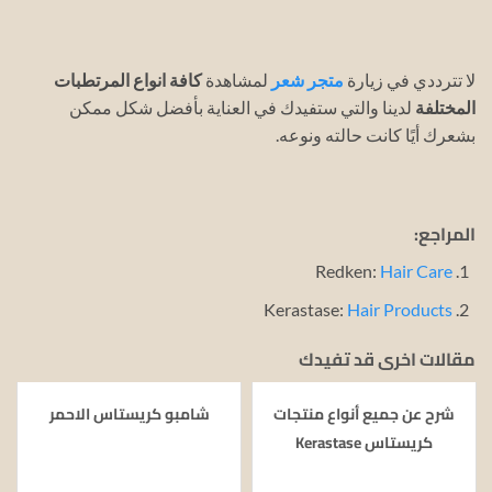
لا تترددي في زيارة
متجر شعر
لمشاهدة
كافة انواع المرتطبات
المختلفة
لدينا والتي ستفيدك في العناية بأفضل شكل ممكن
بشعرك أيًا كانت حالته ونوعه.
المراجع:
Redken:
Hair Care
Kerastase:
Hair Products
مقالات اخرى قد تفيدك
شرح عن جميع أنواع منتجات
شامبو كريستاس الاحمر
كريستاس Kerastase