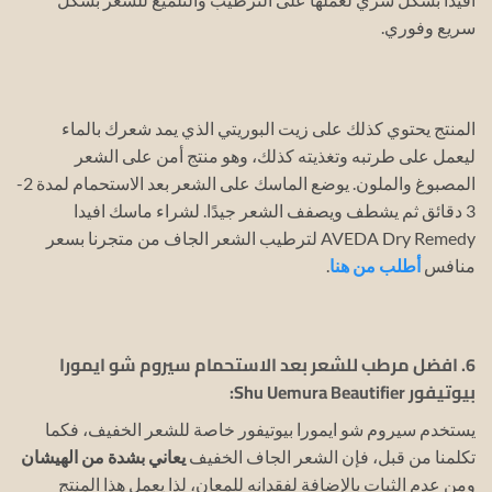
سريع وفوري.
المنتج يحتوي كذلك على زيت البوريتي الذي يمد شعرك بالماء
ليعمل على طرتبه وتغذيته كذلك، وهو منتج أمن على الشعر
المصبوغ والملون.
يوضع الماسك على الشعر بعد الاستحمام لمدة 2-
3 دقائق ثم يشطف ويصفف الشعر جيدًا.
لشراء ماسك افيدا
AVEDA Dry Remedy لترطيب الشعر الجاف من متجرنا بسعر
منافس
أطلب من هنا
.
6. افضل مرطب للشعر بعد الاستحمام سيروم شو ايمورا
بيوتيفور Shu Uemura Beautifier:
يستخدم سيروم شو ايمورا بيوتيفور خاصة للشعر الخفيف، فكما
تكلمنا من قبل، فإن الشعر الجاف الخفيف
يعاني بشدة من الهيشان
ومن عدم الثبات بالإضافة لفقدانه للمعان، لذا يعمل هذا المنتج