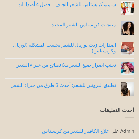
شامبو كريستاس للشعر الجاف .. افضل 4 أصدارات
لا
توجد
تعليقات
على
منتجات كريستاس للشعر المجعد
شامبو
كريستاس
لا
للشعر
توجد
الجاف
تعليقات
..
على
اصدارات زيت لوريال للشعر بحسب المشكلة (لوريال
افضل
منتجات
وكريستاس)
4
كريستاس
للشعر
أصدارات
لا
المجعد
توجد
تجنب اضرار صبغ الشعر بـ 6 نصائح من خبراء الشعر
تعليقات
على
لا
اصدارات
توجد
زيت
تعليقات
لوريال
على
تطبيق البروتين للشعر: أحدث 3 طرق من خبراء الشعر
للشعر
تجنب
بحسب
اضرار
لا
المشكلة
صبغ
توجد
(لوريال
الشعر
تعليقات
وكريستاس)
بـ
على
6
تطبيق
أحدث التعليقات
نصائح
البروتين
من
للشعر:
خبراء
أحدث
3
الشعر
طرق
Admin
على
علاج الكافيار للشعر من كريستاس
من
خبراء