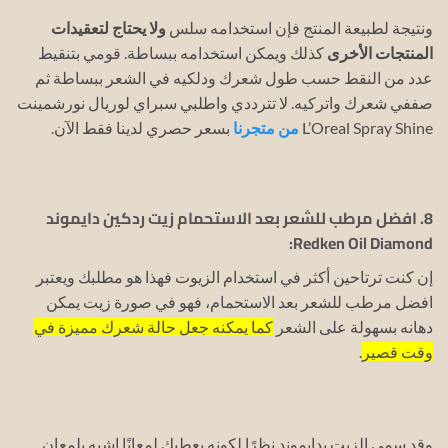
ونتيجة لطبيعة المنتج فإن استخدامه سلس
ولا يحتاج لتعقيدات
المنتجات الأخرى
كذلك ويمكن استخدامه ببساطة.
قومي بتنقيط
عدد من النقط حسب طول شعرك ودلكيه في الشعر ببساطة ثم
صففي شعرك واتركيه.
لا تترددي واطلبي سبراي لوريال نورشمينت
L’Oreal Spray Shine
من متجرنا
بسعر حصري لدينا فقط الآن.
8. افضل مرطب للشعر بعد الاستحمام زيت ردكين دايموند
Redken Oil Diamond:
إن كنت ترتاحين أكثر في استخدام الزيوت فهذا هو مطلبك ويعتبر
افضل مرطب للشعر بعد الاستحمام، فهو في صورة زيت يمكن
دهانه بسهولة على الشعر
كما يمكنه جعل حالة شعرك مميزة في
وقت قصير
.
وقد سمي الزيت بدايموند نظرًا لكونه يعطيك لمعانًا اشبه بلمعان