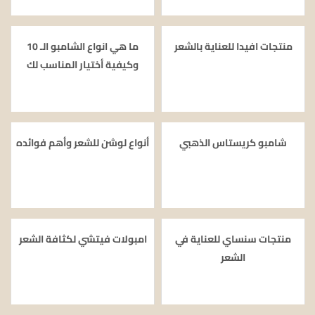
منتجات افيدا للعناية بالشعر
ما هي انواع الشامبو الـ 10
وكيفية أختيار المناسب لك
شامبو كريستاس الذهبي
أنواع لوشن للشعر وأهم فوائده
منتجات سنساي للعناية في
امبولات فيتشي لكثافة الشعر
الشعر