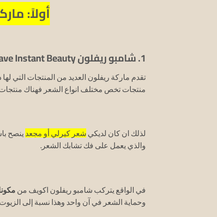
أولاً: مار
1. شامبو ريفلون REVLON Equave Instant Beauty لفك تشابك الشعر:
تقدم ماركة ريفلون العديد من المنتجات التي له
منتجات تخص مختلف انواع الشعر فهناك منتجات
لذلك ان كان لديكي
شعر كيرلي أو مجعد
ينصح باس
والذي يعمل على فك تشابك الشعر.
في الواقع يتركب شامبو ريفلون اكويف من
مكونا
وحماية الشعر في آن واحد وهذا نسبة إلى الزيوت 