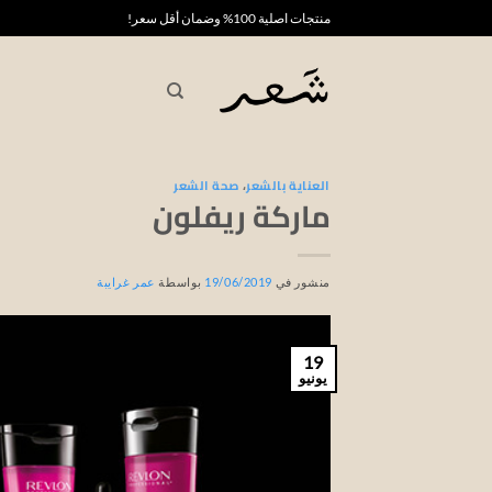
خطي
منتجات اصلية 100% وضمان أقل سعر!
لمحتوى
العناية بالشعر
،
صحة الشعر
ماركة ريفلون
منشور في
19/06/2019
بواسطة
عمر غرايبة
19
يونيو