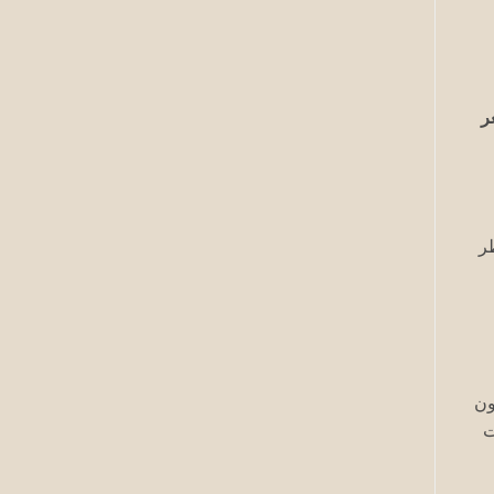
ر
ر
ون
ت