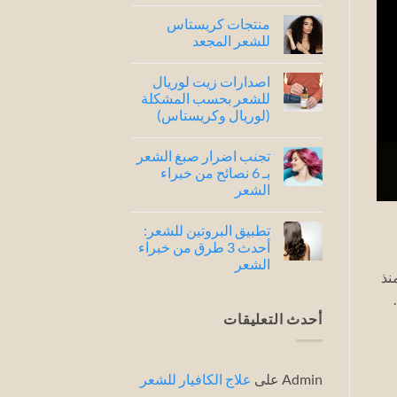
لا
توجد
منتجات كريستاس
تعليقات
على
للشعر المجعد
شامبو
كريستاس
لا
للشعر
توجد
اصدارات زيت لوريال
الجاف
تعليقات
..
على
للشعر بحسب المشكلة
افضل
منتجات
(لوريال وكريستاس)
4
كريستاس
للشعر
أصدارات
لا
المجعد
توجد
تجنب اضرار صبغ الشعر
تعليقات
على
بـ 6 نصائح من خبراء
اصدارات
الشعر
زيت
لوريال
لا
للشعر
توجد
بحسب
تطبيق البروتين للشعر:
تعليقات
المشكلة
على
أحدث 3 طرق من خبراء
(لوريال
تجنب
وكريستاس)
الشعر
اضرار
منذ
صبغ
لا
الشعر
توجد
بـ
تعليقات
6
على
أحدث التعليقات
نصائح
تطبيق
من
البروتين
خبراء
للشعر:
الشعر
أحدث
3
Admin
على
علاج الكافيار للشعر
طرق
من