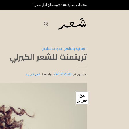
خطي
منتجات اصلية 100% وضمان أقل سعر!
لمحتوى
العناية بالشعر
،
علاجات للشعر
تريتمنت للشعر الكيرلي
منشور في
24/02/2020
بواسطة
عمر غرايبة
24
فبراير