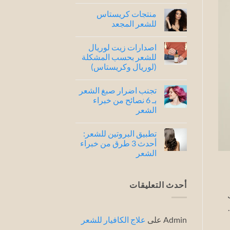
لا
توجد
منتجات كريستاس
تعليقات
على
للشعر المجعد
شامبو
كريستاس
لا
للشعر
توجد
اصدارات زيت لوريال
الجاف
تعليقات
..
على
للشعر بحسب المشكلة
افضل
منتجات
(لوريال وكريستاس)
4
كريستاس
للشعر
أصدارات
لا
المجعد
توجد
تجنب اضرار صبغ الشعر
تعليقات
على
بـ 6 نصائح من خبراء
اصدارات
الشعر
زيت
لوريال
لا
للشعر
توجد
بحسب
تطبيق البروتين للشعر:
تعليقات
المشكلة
على
أحدث 3 طرق من خبراء
(لوريال
تجنب
وكريستاس)
الشعر
اضرار
صبغ
لا
الشعر
توجد
بـ
تعليقات
6
على
أحدث التعليقات
نصائح
تطبيق
من
البروتين
خبراء
للشعر:
الشعر
أحدث
3
Admin
على
علاج الكافيار للشعر
طرق
من