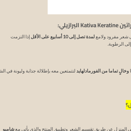
 شعر مفرود ولامع
لمدة تصل إلى 10 أسابيع على الأقل
إذا التزمت
لى الرطوبة.
ا
وخالٍ تماما من الفورمادلهايد
لتتمتعين معه بإطلالة جذابة وليونة في ال
ل؟
ي المنزل عن طريق تقسيم الشعر وتطبيق المنتج والذي يأتي مع
شامبو