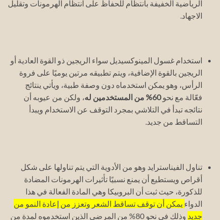
الرياضية الخفيفة بانتظام للحفاظ على انتظام الهرمونات وتقليل
الاجهاد.
استخدام غسول المينوكسيديل سواء الريجين ذو القوة العادية أو
الريجين بالقوة الإضافية، ويتم تطبيقه مرتين يوميًا على فروة
الرأس، وهو يمكن استخدماه دون وصفة طبية، ويأتي ينتائج
فعّالة مع نحو
60% من المستخدمين له
، ولكن من عيوبه أن
نتائجه تبدأ في التلاشي بمجرد التوقف عن الاستخدام ويبدأ
التساقط من جديد.
تناول الفيناسترايد وهو من الأدوية التي يتم تناولها على شكل
أقراص ويستطيع أن يمنع نسبيًا تأثيرات الهرمونات المضادة
للذكورة، حيث ثبت أن البروبيكا وهي المادة الفعالة في هذا
الدواء
يمكن أن توقف تساقط الشعر وتعزز من إعادة النمو من
جديد
وذلك في نحو 80% من المرضى الذين استخدموه لمدة من