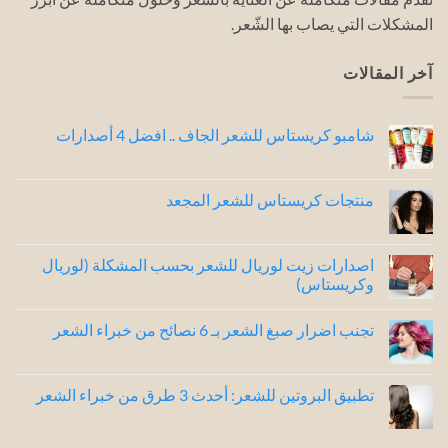
المشكلات التي يصاب بها الشّعر.
آخر المقالات
شامبو كريستاس للشعر الجاف .. افضل 4 أصدارات
لا
توجد
تعليقات
على
منتجات كريستاس للشعر المجعد
شامبو
كريستاس
لا
للشعر
توجد
الجاف
تعليقات
..
على
اصدارات زيت لوريال للشعر بحسب المشكلة (لوريال
افضل
منتجات
وكريستاس)
4
كريستاس
للشعر
أصدارات
لا
المجعد
توجد
تجنب اضرار صبغ الشعر بـ 6 نصائح من خبراء الشعر
تعليقات
على
لا
اصدارات
توجد
زيت
تعليقات
لوريال
على
تطبيق البروتين للشعر: أحدث 3 طرق من خبراء الشعر
للشعر
تجنب
بحسب
اضرار
لا
المشكلة
صبغ
توجد
(لوريال
الشعر
تعليقات
وكريستاس)