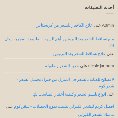
بـ
على
6
تطبيق
أحدث التعليقات
نصائح
البروتين
من
للشعر:
خبراء
أحدث
3
الشعر
طرق
Admin
على
علاج الكافيار للشعر من كريستاس
من
خبراء
الشعر
منع تساقط الشعر بعد البروتين بأهم الزيوت الطبيعية المجربه رجل
24
على
علاج تساقط الشعر بعد البروتين
nicole jarjoura
على
تغذية الشعر وتطويله
9 نصائح للعناية بالشعر في المنزل من خبراء تجميل الشعر -
شَعَر.كوم
على
انواع بلسم الشعر وكيفية أختيار المناسب لكِ
افضل كريم للشعر الكيرلي لتثبيت تموج الخصلات - شَعَر.كوم
على
ماسك للشعر الكيرلي