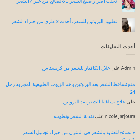
تجنب اضرار صبغ الشعر بـ 6 نصائح من خبراء الشعر
تعليقات
على
لا
اصدارات
توجد
زيت
تعليقات
لوريال
على
تطبيق البروتين للشعر: أحدث 3 طرق من خبراء الشعر
للشعر
تجنب
بحسب
اضرار
لا
المشكلة
صبغ
توجد
(لوريال
الشعر
تعليقات
وكريستاس)
بـ
على
6
تطبيق
أحدث التعليقات
نصائح
البروتين
من
للشعر:
خبراء
أحدث
3
الشعر
طرق
Admin
على
علاج الكافيار للشعر من كريستاس
من
خبراء
الشعر
منع تساقط الشعر بعد البروتين بأهم الزيوت الطبيعية المجربه رجل
24
على
علاج تساقط الشعر بعد البروتين
nicole jarjoura
على
تغذية الشعر وتطويله
9 نصائح للعناية بالشعر في المنزل من خبراء تجميل الشعر -
شَعَر.كوم