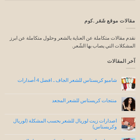
مقالات موقع شَعَر .كوم
نقدم مقالات متكاملة عن العناية بالشعر وحلول متكاملة عن ابرز
المشكلات التي يصاب بها الشّعر.
آخر المقالات
شامبو كريستاس للشعر الجاف .. افضل 4 أصدارات
لا
توجد
تعليقات
على
منتجات كريستاس للشعر المجعد
شامبو
كريستاس
لا
للشعر
توجد
الجاف
تعليقات
..
على
اصدارات زيت لوريال للشعر بحسب المشكلة (لوريال
افضل
منتجات
وكريستاس)
4
كريستاس
للشعر
أصدارات
لا
المجعد
توجد