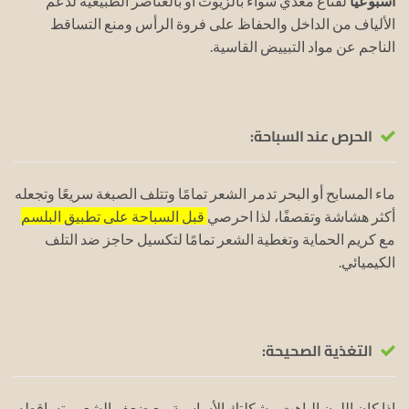
أسبوعيًا
لقناع مغذي سواء بالزيوت أو بالعناصر الطبيعية لدعم
الألياف من الداخل والحفاظ على فروة الرأس ومنع التساقط
الناجم عن مواد التبييض القاسية.
الحرص عند السباحة:
ماء المسابح أو البحر تدمر الشعر تمامًا وتتلف الصبغة سريعًا وتجعله
أكثر هشاشة وتقصفًا، لذا احرصي
قبل السباحة على تطبيق البلسم
مع كريم الحماية وتغطية الشعر تمامًا لتكسيل حاجز ضد التلف
الكيميائي.
التغذية الصحيحة:
إذا كان اللون الباهت مشكلتك الأساسية مع ضعف الشعر وتساقطه