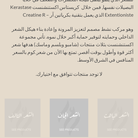
البصيلات نفسها, فمن خلال كريستاس اكستنشنست Kerastase
Extentioniste الذي يعمل بتقنية بكرياتين آر – Creatine R
وهو مركب نشط مصمم لتعزيز المرونة وإعادة بناء هيكل الشعر
الداخلي وحمايته لتوفير حماية أكبر خلال نموه. تأتي مجموعة
اكستنشنست بثلاث منتجات (شامبو وبلسم وماسك) هدفها شعر
أكثر قوة وأطول بوقت أقصر. تمتع بها الأن من شعر.كوم بالسعر
المنافس في الشرق الأوسط.
لا توجد منتجات تتوافق مع اختيارك.