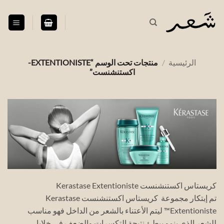
خطي
لمحتوى
الرئيسية
/
منتجات تحت الوسم “EXTENTIONISTE-
اكستنشنست”
كريستاس اكستنشنست Kerastase Extentioniste
تم إبتكار مجموعة كريستاس اكستنشنست Kerastase
Extentioniste™ ليتم الأعتناء بالشعر من الداخل فهو مناسب
للشعر الذي ينمو ببطئ نتيجة التكسرات والضعف في خلايا